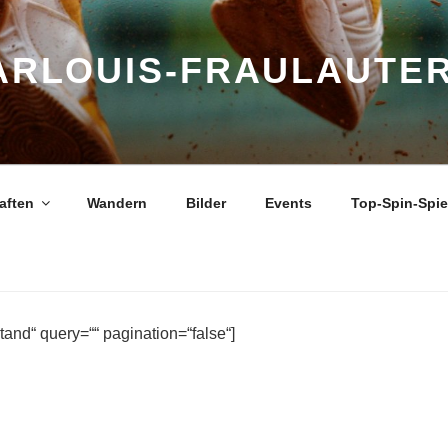
ARLOUIS-FRAULAUTER
aften
Wandern
Bilder
Events
Top-Spin-Spi
tand“ query=““ pagination=“false“]