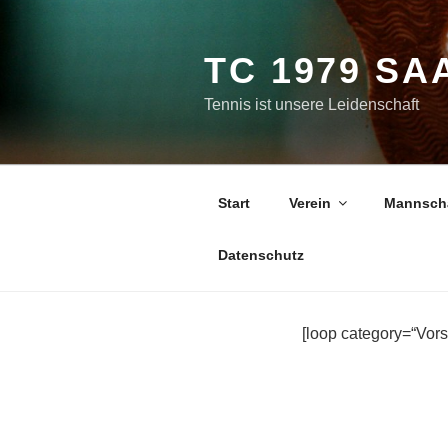
Zum
Inhalt
springen
TC 1979 SA
Tennis ist unsere Leidenschaft
Start
Verein
Mannsch
Datenschutz
[loop category=“Vors