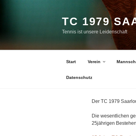
Zum
Inhalt
springen
TC 1979 SA
Tennis ist unsere Leidenschaft
Start
Verein
Mannsch
Datenschutz
Der TC 1979 Saarlou
Die wesentlichen ges
25jährigen Bestehe