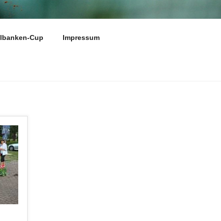
N E.V.
elbanken-Cup
Impressum