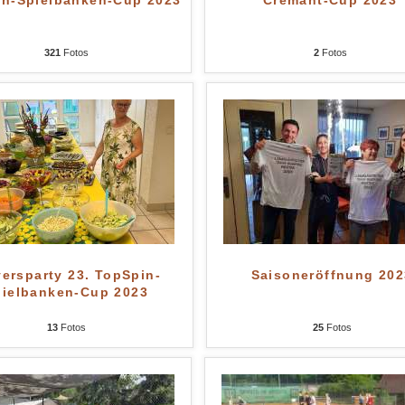
in-Spielbanken-Cup 2023
Cremant-Cup 2023
321
Fotos
2
Fotos
yersparty 23. TopSpin-
Saisoneröffnung 202
pielbanken-Cup 2023
13
Fotos
25
Fotos