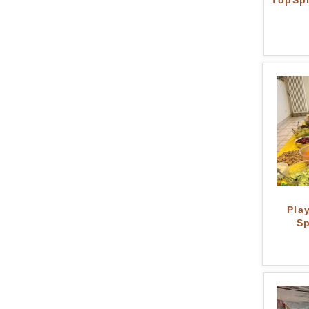
TopSp
Pla
S