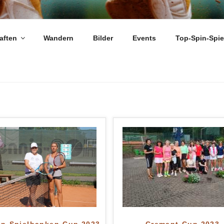
ARLOUIS-FRAULAUTER
aften
Wandern
Bilder
Events
Top-Spin-Spi