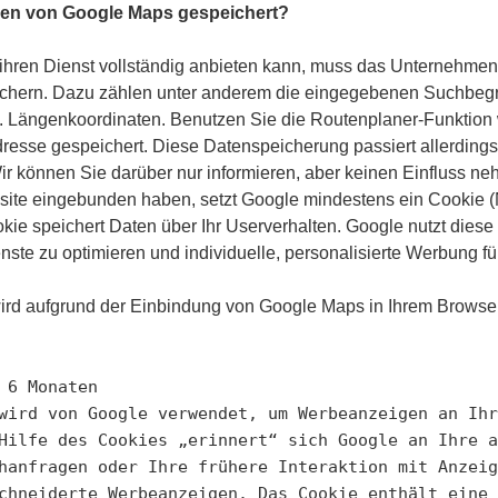
en von Google Maps gespeichert?
hren Dienst vollständig anbieten kann, muss das Unternehmen
hern. Dazu zählen unter anderem die eingegebenen Suchbegrif
w. Längenkoordinaten. Benutzen Sie die Routenplaner-Funktion 
resse gespeichert. Diese Datenspeicherung passiert allerding
r können Sie darüber nur informieren, aber keinen Einfluss n
ite eingebunden haben, setzt Google mindestens ein Cookie (
ie speichert Daten über Ihr Userverhalten. Google nutzt diese 
nste zu optimieren und individuelle, personalisierte Werbung für
rd aufgrund der Einbindung von Google Maps in Ihrem Browser
 6 Monaten

wird von Google verwendet, um Werbeanzeigen an Ihr
Hilfe des Cookies „erinnert“ sich Google an Ihre a
hanfragen oder Ihre frühere Interaktion mit Anzeig
chneiderte Werbeanzeigen. Das Cookie enthält eine 