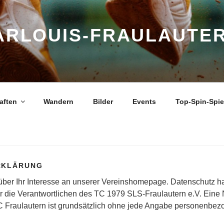
ARLOUIS-FRAULAUTER
aften
Wandern
Bilder
Events
Top-Spin-Spi
RKLÄRUNG
 über Ihr Interesse an unserer Vereinshomepage. Datenschutz h
ür die Verantwortlichen des TC 1979 SLS-Fraulautern e.V. Eine
TC Fraulautern ist grundsätzlich ohne jede Angabe personenbe