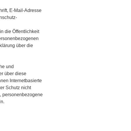
ift, E-Mail-Adresse
enschutz-
 die Öffentlichkeit
 personenbezogenen
klärung über die
che und
r über diese
nen Internetbasierte
er Schutz nicht
ei, personenbezogene
ln.