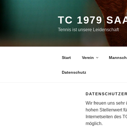
Zum
Inhalt
springen
TC 1979 SA
Tennis ist unsere Leidenschaft
Start
Verein
Mannsch
Datenschutz
DATENSCHUTZE
Wir freuen uns sehr
hohen Stellenwert f
Internetseiten des 
möglich.