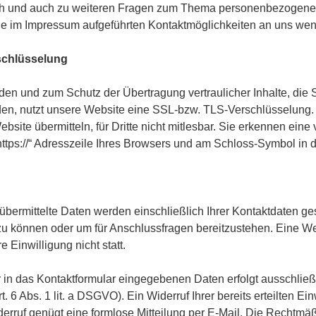
ch und auch zu weiteren Fragen zum Thema personenbezogene
 die im Impressum aufgeführten Kontaktmöglichkeiten an uns we
schlüsselung
en und zum Schutz der Übertragung vertraulicher Inhalte, die S
den, nutzt unsere Website eine SSL-bzw. TLS-Verschlüsselung.
bsite übermitteln, für Dritte nicht mitlesbar. Sie erkennen eine
ttps://“ Adresszeile Ihres Browsers und am Schloss-Symbol in 
übermittelte Daten werden einschließlich Ihrer Kontaktdaten ge
zu können oder um für Anschlussfragen bereitzustehen. Eine We
e Einwilligung nicht statt.
r in das Kontaktformular eingegebenen Daten erfolgt ausschließ
t. 6 Abs. 1 lit. a DSGVO). Ein Widerruf Ihrer bereits erteilten Ein
erruf genügt eine formlose Mitteilung per E-Mail. Die Rechtmäß