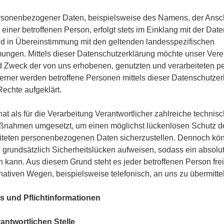
rsonenbezogener Daten, beispielsweise des Namens, der Anschr
iner betroffenen Person, erfolgt stets im Einklang mit der Dat
 in Übereinstimmung mit den geltenden landesspezifischen
ngen. Mittels dieser Datenschutzerklärung möchte unser Verein
d Zweck der von uns erhobenen, genutzten und verarbeiteten
erner werden betroffene Personen mittels dieser Datenschutzer
echte aufgeklärt.
at als für die Verarbeitung Verantwortlicher zahlreiche technis
ßnahmen umgesetzt, um einen möglichst lückenlosen Schutz de
beiteten personenbezogenen Daten sicherzustellen. Dennoch kön
grundsätzlich Sicherheitslücken aufweisen, sodass ein absolut
n kann. Aus diesem Grund steht es jeder betroffenen Person fr
nativen Wegen, beispielsweise telefonisch, an uns zu übermitte
s und Pflichtinformationen
ntwortlichen Stelle