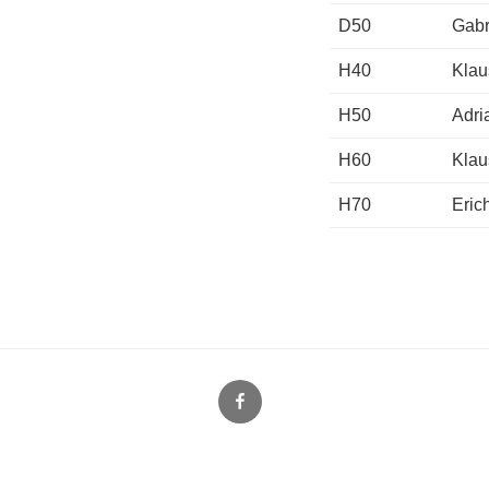
D50
Gab
H40
Kla
H50
Adri
H60
Klau
H70
Erich
Facebook