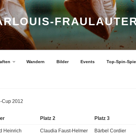
ARLOUIS-FRAULAUTER
aften
Wandern
Bilder
Events
Top-Spin-Spi
h-Cup 2012
er
Platz 2
Platz 3
id Heinrich
Claudia Faust-Helmer
Bärbel Cordier