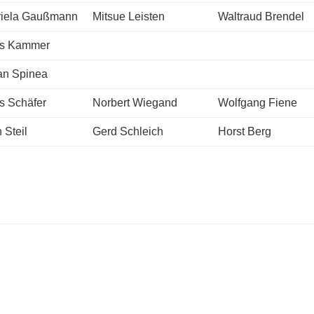
riela Gaußmann
Mitsue Leisten
Waltraud Brendel
us Kammer
an Spinea
s Schäfer
Norbert Wiegand
Wolfgang Fiene
 Steil
Gerd Schleich
Horst Berg