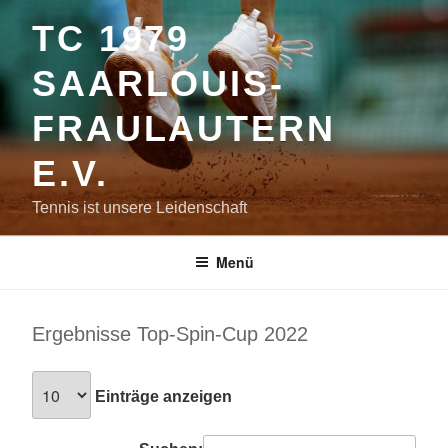
Zum
TC 1979
Inhalt
springen
SAARLOUIS-
FRAULAUTERN
E.V.
Tennis ist unsere Leidenschaft
Menü
Ergebnisse Top-Spin-Cup 2022
Einträge anzeigen