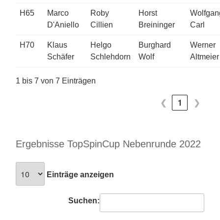
H65
Marco
Roby
Horst
Wolfgan
D'Aniello
Cillien
Breininger
Carl
H70
Klaus
Helgo
Burghard
Werner
Schäfer
Schlehdorn
Wolf
Altmeier
1 bis 7 von 7 Einträgen
❮
1
❯
Ergebnisse TopSpinCup Nebenrunde 2022
Einträge anzeigen
Suchen: