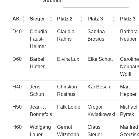
Suchen:
AK
Sieger
Platz 2
Platz 3
Platz 3
D40
Claudia
Claudia
Sabrina
Barbara
Faust-
Rahns
Brosius
Neuber
Helmer
D60
Bärbel
Elvira Lux
Elke Schott
Caroline
Hüther
Neuhaus
Wolff
H40
Jens
Christian
Kai Besch
Marc
Schuh
Rosinus
Hepper
H50
Jean-J.
Falk Leidel
Gregor
Michael
Bonnefois
Kwiatkowski
Pyrtek
H60
Wolfgang
Gernot
Claus
Manfred
Lauer
Witzmann
Steuer
Szerzis