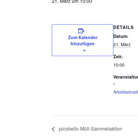
21. März um 10:00
DETAILS
Datum:
Zum Kalender
hinzufügen
21. März
Zeit:
10:00
Veranstaltu
:
Arbeitseinsä
picobello Müll-Sammelaktion