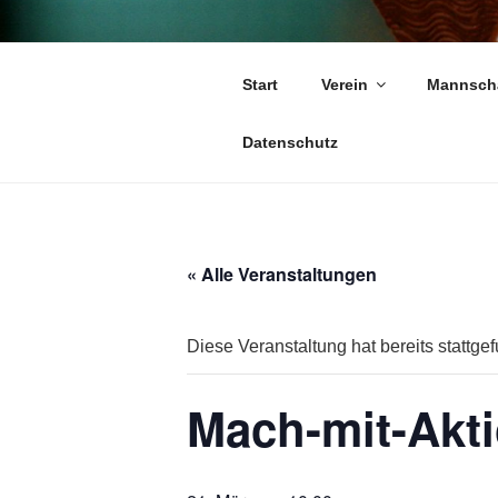
Zum
Inhalt
springen
TC 1979 SA
Start
Verein
Mannsch
Tennis ist unsere Leidenschaft
Datenschutz
« Alle Veranstaltungen
Diese Veranstaltung hat bereits stattge
Mach-mit-Akt