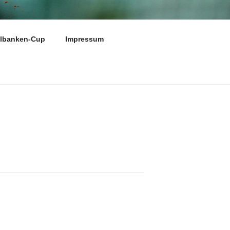
N E.V.
elbanken-Cup
Impressum