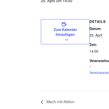
25. April um 14:00
DETAILS
Datum:
Zum Kalender
hinzufügen
25. April
Zeit:
14:00
Veranstaltu
:
Vereinsveran
Mach-mit-Aktion