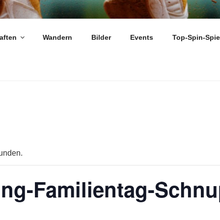
ARLOUIS-FRAULAUTER
aften
Wandern
Bilder
Events
Top-Spin-Spi
funden.
ung-Familientag-Schnu