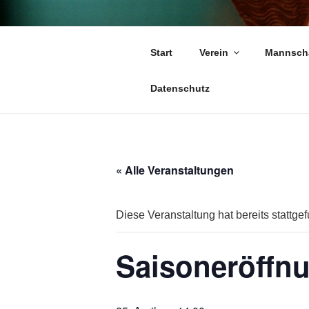
Zum
Inhalt
springen
TC 1979 SA
Start
Verein
Mannsch
Tennis ist unsere Leidenschaft
Datenschutz
« Alle Veranstaltungen
Diese Veranstaltung hat bereits stattge
Saisoneröffn