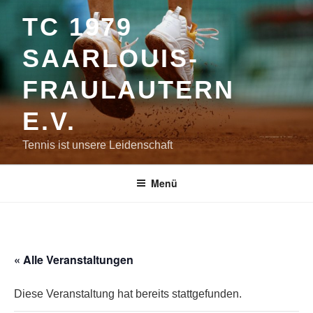
Zum
TC 1979
Inhalt
springen
SAARLOUIS-
FRAULAUTERN
E.V.
Tennis ist unsere Leidenschaft
Menü
« Alle Veranstaltungen
Diese Veranstaltung hat bereits stattgefunden.