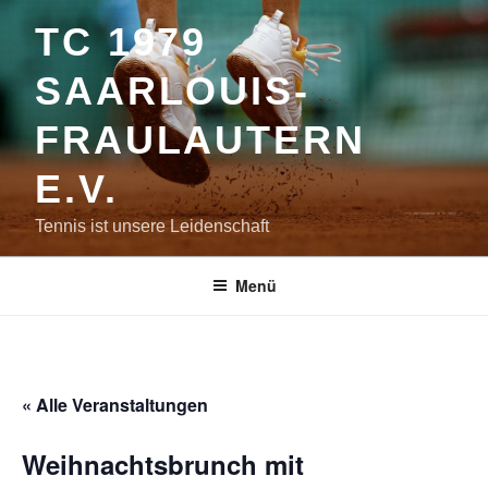
Zum
TC 1979
Inhalt
springen
SAARLOUIS-
FRAULAUTERN
E.V.
Tennis ist unsere Leidenschaft
Menü
« Alle Veranstaltungen
Weihnachtsbrunch mit