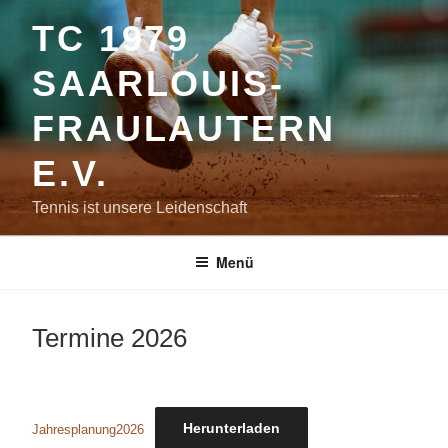
Zum
TC 1979
Inhalt
springen
SAARLOUIS-
FRAULAUTERN
E.V.
Tennis ist unsere Leidenschaft
Menü
Termine 2026
Herunterladen
Jahresplanung2026