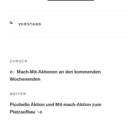
KATEGORIEN
VORSTAND
Beitragsnavigation
Vorheriger
ZURÜCK
Beitrag
Mach-Mit-Aktionen an den kommenden
Wochenenden
Nächster
WEITER
Beitrag
Picobello Aktion und Mit-mach-Aktion zum
Platzaufbau