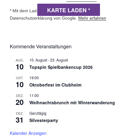
KARTE LADEN *
* Mit dem Laden der Karte akzeptierst du die
Datenschutzerklärung von Google.
Mehr erfahren
Kommende Veranstaltungen
10. August
-
23. August
AUG.
10
Topspin Spielbankencup 2026
19:00
OKT.
10
Oktoberfest im Clubheim
11:00
DEZ.
20
Weihnachtsbrunch mit Winterwanderung
Ganztägig
DEZ.
31
Silvesterparty
Kalender Anzeigen