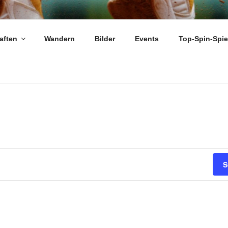
ARLOUIS-FRAULAUTER
aften
Wandern
Bilder
Events
Top-Spin-Spi
S