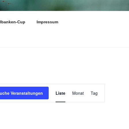
N E.V.
elbanken-Cup
Impressum
V
uche Veranstaltungen
Liste
Monat
Tag
e
r
a
n