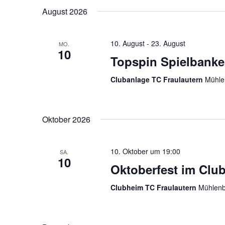
n
c
a
August 2026
s
h
t
l
u
t
ü
m
10. August
-
23. August
MO.
10
a
s
w
Topspin Spielbank
s
ä
l
e
h
Clubanlage TC Fraulautern
Mühle
t
l
l
w
e
u
o
n
Oktober 2026
n
r
.
t
g
e
10. Oktober um 19:00
SA.
10
e
i
Oktoberfest im Clu
n
n
g
Clubheim TC Fraulautern
Mühlenb
S
e
b
u
e