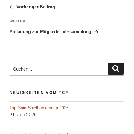
Beitrag
Vorheriger Beitrag
Nächster
WEITER
Beitrag
Einladung zur Mitglieder-Versammlung
Suche
Suche
nach:
NEUIGKEITEN VOM TCF
Top-Spin-Spielbankencup 2026
21. Juli 2026