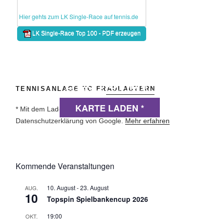
DSGVO MAP
TENNISANLAGE TC FRAULAUTERN
Präsentiert von
exovia webdesign
KARTE LADEN *
* Mit dem Laden der Karte akzeptierst du die
Datenschutzerklärung von Google.
Mehr erfahren
Kommende Veranstaltungen
10. August
-
23. August
AUG.
10
Topspin Spielbankencup 2026
19:00
OKT.