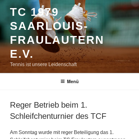
Zum
TC 1979
Inhalt
springen
SAARLOUIS-
FRAULAUTERN
E.V.
Tennis ist unsere Leidenschaft
Menü
Reger Betrieb beim 1.
Schleifchenturnier des TCF
Am Sonntag wurde mit reger Beteiligung das 1.