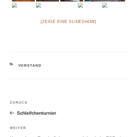
[ZEIGE EINE SLIDESHOW]
KATEGORIEN
VORSTAND
Beitragsnavigation
Vorheriger
ZURÜCK
Beitrag
Schleifchenturnier
Nächster
WEITER
Beitrag