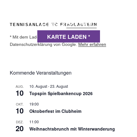
DSGVO MAP
TENNISANLAGE TC FRAULAUTERN
Präsentiert von
exovia webdesign
KARTE LADEN *
* Mit dem Laden der Karte akzeptierst du die
Datenschutzerklärung von Google.
Mehr erfahren
Kommende Veranstaltungen
10. August
-
23. August
AUG.
10
Topspin Spielbankencup 2026
19:00
OKT.
10
Oktoberfest im Clubheim
11:00
DEZ.
20
Weihnachtsbrunch mit Winterwanderung