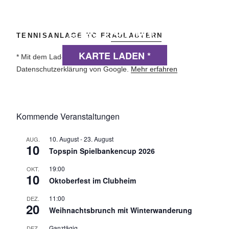
DSGVO MAP
TENNISANLAGE TC FRAULAUTERN
Präsentiert von
exovia webdesign
KARTE LADEN *
* Mit dem Laden der Karte akzeptierst du die
Datenschutzerklärung von Google.
Mehr erfahren
Kommende Veranstaltungen
10. August
-
23. August
AUG.
10
Topspin Spielbankencup 2026
19:00
OKT.
10
Oktoberfest im Clubheim
11:00
DEZ.
20
Weihnachtsbrunch mit Winterwanderung
Ganztägig
DEZ.