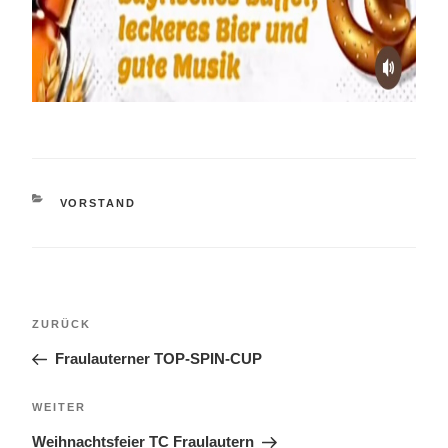
KATEGORIEN
VORSTAND
Beitragsnavigation
Vorheriger
ZURÜCK
Beitrag
Fraulauterner TOP-SPIN-CUP
Nächster
WEITER
Beitrag
Weihnachtsfeier TC Fraulautern