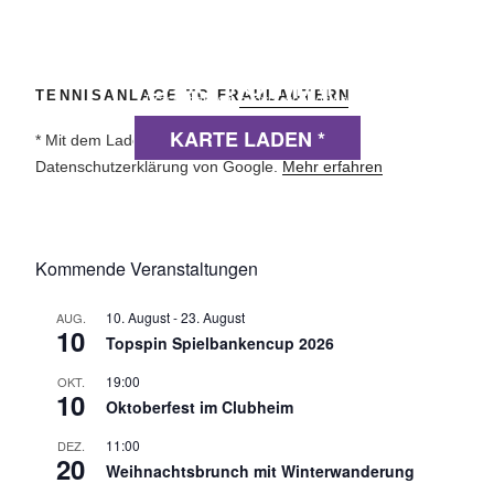
DSGVO MAP
TENNISANLAGE TC FRAULAUTERN
Präsentiert von
exovia webdesign
KARTE LADEN *
* Mit dem Laden der Karte akzeptierst du die
Datenschutzerklärung von Google.
Mehr erfahren
Kommende Veranstaltungen
10. August
-
23. August
AUG.
10
Topspin Spielbankencup 2026
19:00
OKT.
10
Oktoberfest im Clubheim
11:00
DEZ.
20
Weihnachtsbrunch mit Winterwanderung