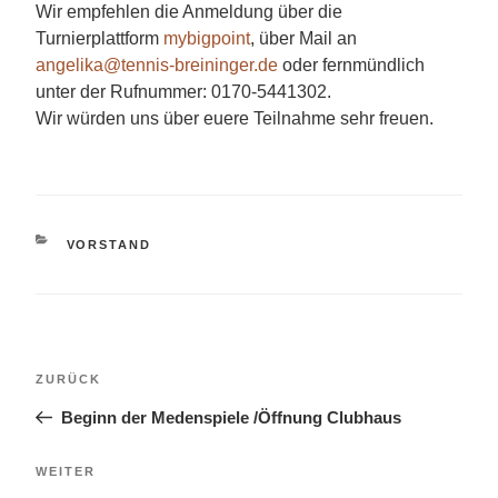
Wir empfehlen die Anmeldung über die
Turnierplattform
mybigpoint
, über Mail an
angelika@tennis-breininger.de
oder fernmündlich
unter der Rufnummer: 0170-5441302.
Wir würden uns über euere Teilnahme sehr freuen.
KATEGORIEN
VORSTAND
Beitragsnavigation
Vorheriger
ZURÜCK
Beitrag
Beginn der Medenspiele /Öffnung Clubhaus
Nächster
WEITER
Beitrag