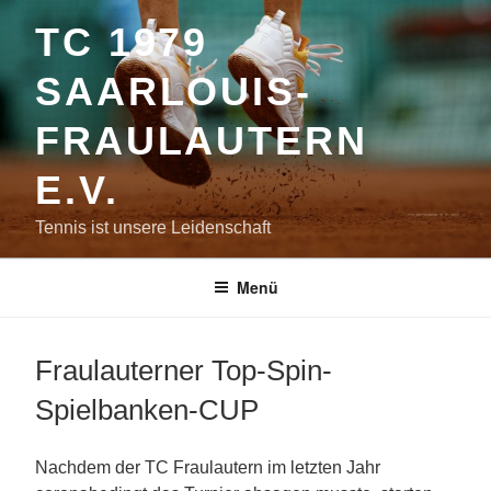
Zum
TC 1979
Inhalt
springen
SAARLOUIS-
FRAULAUTERN
E.V.
Tennis ist unsere Leidenschaft
Menü
Fraulauterner Top-Spin-
Spielbanken-CUP
Nachdem der TC Fraulautern im letzten Jahr