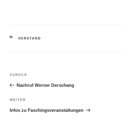
KATEGORIEN
VORSTAND
Beitragsnavigation
Vorheriger
ZURÜCK
Beitrag
Nachruf Werner Derschang
Nächster
WEITER
Beitrag
Infos zu Faschingsveranstaltungen