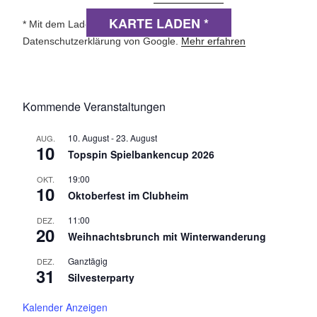
KARTE LADEN *
* Mit dem Laden der Karte akzeptierst du die
Datenschutzerklärung von Google.
Mehr erfahren
Kommende Veranstaltungen
10. August
-
23. August
AUG.
10
Topspin Spielbankencup 2026
19:00
OKT.
10
Oktoberfest im Clubheim
11:00
DEZ.
20
Weihnachtsbrunch mit Winterwanderung
Ganztägig
DEZ.
31
Silvesterparty
Kalender Anzeigen