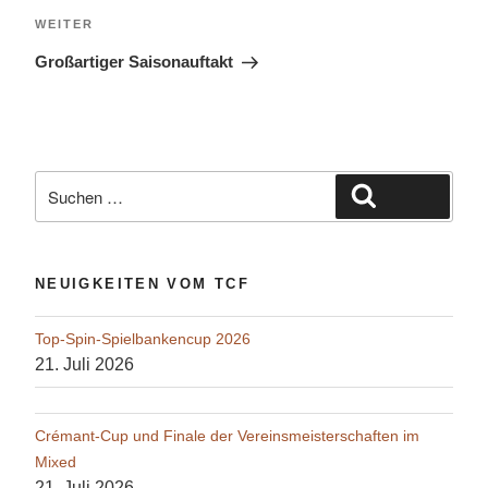
Nächster
WEITER
Beitrag
Großartiger Saisonauftakt
Suche
Suchen
nach:
NEUIGKEITEN VOM TCF
Top-Spin-Spielbankencup 2026
21. Juli 2026
Crémant-Cup und Finale der Vereinsmeisterschaften im
Mixed
21. Juli 2026