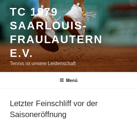
Zum
TC 1979
Inhalt
springen
SAARLOUIS-
FRAULAUTERN
E.V.
Tennis ist unsere Leidenschaft
Menü
Letzter Feinschliff vor der
Saisoneröffnung