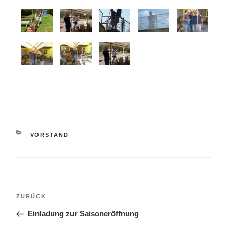
KATEGORIEN
VORSTAND
Beitragsnavigation
Vorheriger
ZURÜCK
Beitrag
Einladung zur Saisoneröffnung