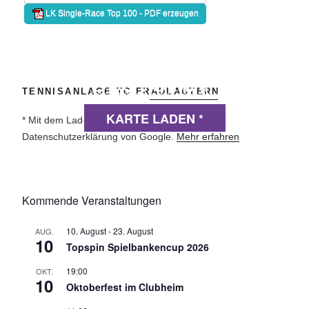
DSGVO MAP
TENNISANLAGE TC FRAULAUTERN
Präsentiert von
exovia webdesign
KARTE LADEN *
* Mit dem Laden der Karte akzeptierst du die
Datenschutzerklärung von Google.
Mehr erfahren
Kommende Veranstaltungen
10. August
-
23. August
AUG.
10
Topspin Spielbankencup 2026
19:00
OKT.
10
Oktoberfest im Clubheim