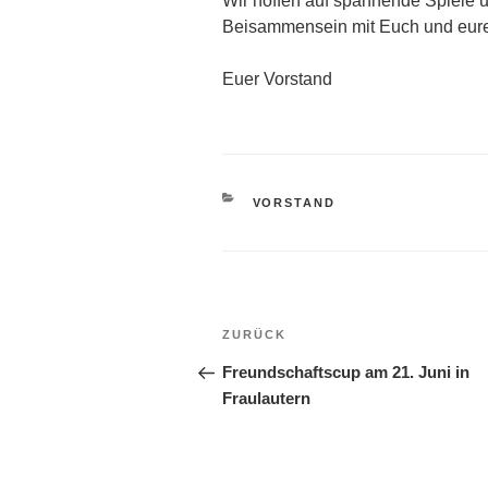
Wir hoffen auf spannende Spiele u
Beisammensein mit Euch und eur
Euer Vorstand
KATEGORIEN
VORSTAND
Beitragsnavigation
Vorheriger
ZURÜCK
Beitrag
Freundschaftscup am 21. Juni in
Fraulautern