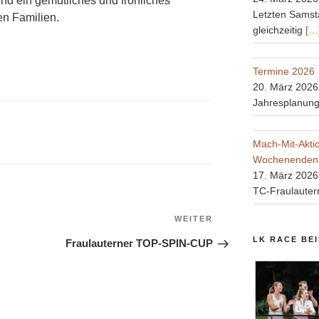
nd ein gemütliches und fröhliches
Letzten Samst
en Familien.
gleichzeitig
[…
Termine 2026
20. März 2026
Jahresplanun
Mach-Mit-Akt
Wochenenden
17. März 2026
TC-Fraulauter
Nächster
WEITER
Beitrag
LK RACE BE
Fraulauterner TOP-SPIN-CUP