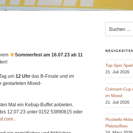
Suche
nach:
NEUIGKEITE
serem
Sommerfest am 16.07.23 ab 11
den!
Top-Spin-Spie
21. Juli 2026
 Tag um
12 Uhr
das B-Finale und im
 gestarteten Mixed-
Crémant-Cup u
im Mixed
21. Juli 2026
ten Mal ein Kebap-Buffet anbieten.
bis 12.07.23 unter 0152 53890615 oder
il.com
.
Picobello Akti
Platzaufbau
24. März 2026