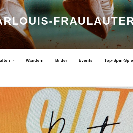
ARLOUIS-FRAULAUTER
aften
Wandern
Bilder
Events
Top-Spin-Spi