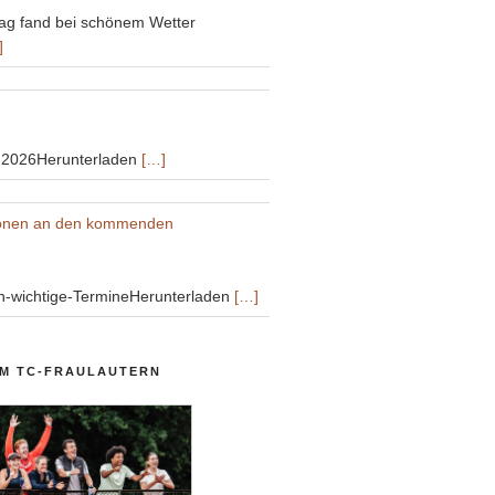
ag fand bei schönem Wetter
]
g2026Herunterladen
[…]
ionen an den kommenden
n-wichtige-TermineHerunterladen
[…]
IM TC-FRAULAUTERN