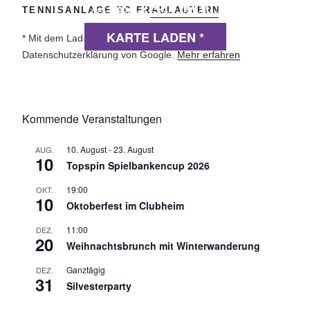
DSGVO MAP
TENNISANLAGE TC FRAULAUTERN
Präsentiert von
exovia webdesign
KARTE LADEN *
* Mit dem Laden der Karte akzeptierst du die
Datenschutzerklärung von Google.
Mehr erfahren
Kommende Veranstaltungen
10. August
-
23. August
AUG.
10
Topspin Spielbankencup 2026
19:00
OKT.
10
Oktoberfest im Clubheim
11:00
DEZ.
20
Weihnachtsbrunch mit Winterwanderung
Ganztägig
DEZ.
31
Silvesterparty