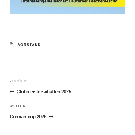
KATEGORIEN
VORSTAND
Beitragsnavigation
Vorheriger
ZURÜCK
Beitrag
Clubmeisterschaften 2025
Nächster
WEITER
Beitrag
Crémantcup 2025