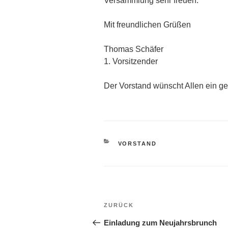
Versammlung sehr freuen.
Mit freundlichen Grüßen
Thomas Schäfer
1. Vorsitzender
Der Vorstand wünscht Allen ein g
KATEGORIEN
VORSTAND
Beitragsnavigation
Vorheriger
ZURÜCK
Beitrag
Einladung zum Neujahrsbrunch