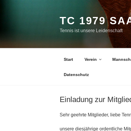
Zum
Inhalt
springen
TC 1979 SA
Tennis ist unsere Leidenschaft
Start
Verein
Mannsch
Datenschutz
Einladung zur Mitgl
Sehr geehrte Mitglieder, liebe Ten
unsere diesjährige ordentliche Mi