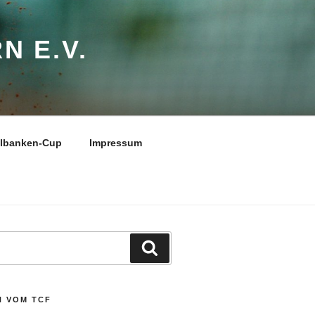
N E.V.
elbanken-Cup
Impressum
Suchen
N VOM TCF