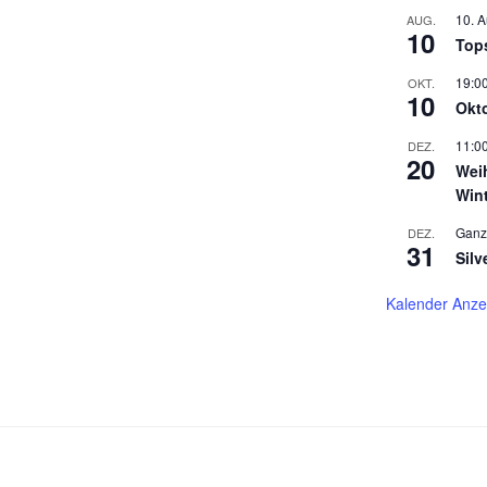
10. 
AUG.
10
Top
19:0
OKT.
10
Okt
11:0
DEZ.
20
Wei
Win
Ganz
DEZ.
31
Silv
Kalender Anze