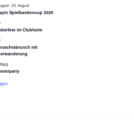
August
-
23. August
spin Spielbankencup 2026
0
oberfest im Clubheim
0
hnachtsbrunch mit
terwanderung
tägig
esterparty
igen