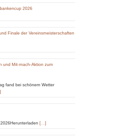
lbankencup 2026
nd Finale der Vereinsmeisterschaften
on und Mit-mach-Aktion zum
ag fand bei schönem Wetter
]
g2026Herunterladen
[…]