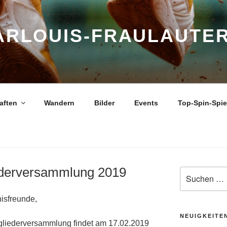
ARLOUIS-FRAULAUTER
aften
Wandern
Bilder
Events
Top-Spin-Spi
iederversammlung 2019
Suche
nach:
nisfreunde,
NEUIGKEITE
tgliederversammlung findet am 17.02.2019