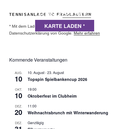
DSGVO MAP
TENNISANLAGE TC FRAULAUTERN
Präsentiert von
exovia webdesign
KARTE LADEN *
* Mit dem Laden der Karte akzeptierst du die
Datenschutzerklärung von Google.
Mehr erfahren
Kommende Veranstaltungen
10. August
-
23. August
AUG.
10
Topspin Spielbankencup 2026
19:00
OKT.
10
Oktoberfest im Clubheim
11:00
DEZ.
20
Weihnachtsbrunch mit Winterwanderung
Ganztägig
DEZ.
31