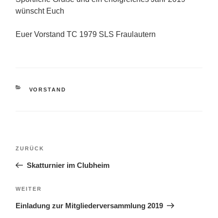
wünscht Euch
Euer Vorstand TC 1979 SLS Fraulautern
KATEGORIEN
VORSTAND
Beitragsnavigation
Vorheriger
ZURÜCK
Beitrag
Skatturnier im Clubheim
Nächster
WEITER
Beitrag
Einladung zur Mitgliederversammlung 2019