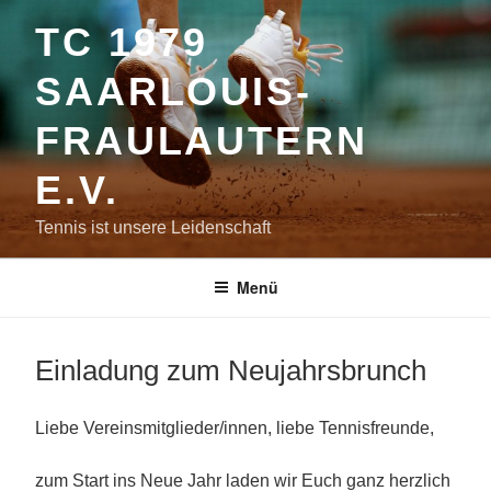
Zum
TC 1979
Inhalt
springen
SAARLOUIS-
FRAULAUTERN
E.V.
Tennis ist unsere Leidenschaft
Menü
Einladung zum Neujahrsbrunch
Liebe Vereinsmitglieder/innen, liebe Tennisfreunde,
zum Start ins Neue Jahr laden wir Euch ganz herzlich