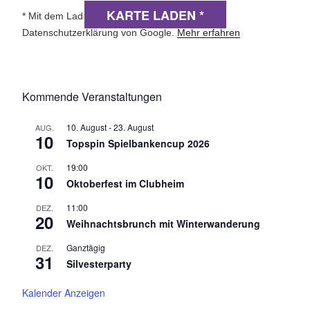
KARTE LADEN *
* Mit dem Laden der Karte akzeptierst du die
Datenschutzerklärung von Google.
Mehr erfahren
Kommende Veranstaltungen
10. August
-
23. August
AUG.
10
Topspin Spielbankencup 2026
19:00
OKT.
10
Oktoberfest im Clubheim
11:00
DEZ.
20
Weihnachtsbrunch mit Winterwanderung
Ganztägig
DEZ.
31
Silvesterparty
Kalender Anzeigen