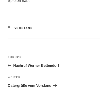
Spielen habt.
KATEGORIEN
VORSTAND
Beitragsnavigation
Vorheriger
ZURÜCK
Beitrag
Nachruf Werner Bettendorf
Nächster
WEITER
Beitrag
Ostergrüße vom Vorstand