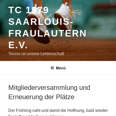
Zum
TC 1979
Inhalt
springen
SAARLOUIS-
FRAULAUTERN
E.V.
Tennis ist unsere Leidenschaft
Menü
Mitgliederversammlung und
Erneuerung der Plätze
Der Frühling naht und damit die Hoffnung, bald wieder